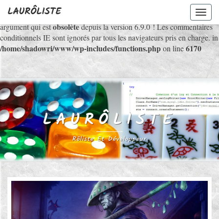
LAURÔLISTE
Toggl
Deprecated
: WP_Dependencies->add_data() est appelé avec un
navig
obsolète
argument qui est
depuis la version 6.9.0 ! Les commentaires
conditionnels IE sont ignorés par tous les navigateurs pris en charge. in
/home/shadowri/www/wp-includes/functions.php
6170
on line
LAURÔLISTE
Rôliste Et Développeur