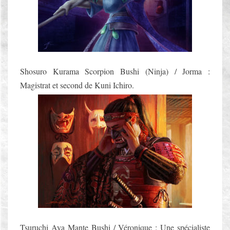
A
G
I
S
T
R
Shosuro Kurama Scorpion Bushi (Ninja) / Jorma :
A
T
Magistrat et second de Kuni Ichiro.
U
R
E
Tsuruchi Aya Mante Bushi / Véronique : Une spécialiste