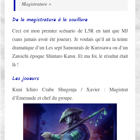
R
Magistrature »
H
E
S
O
De la magistrature à la souillure
T
D
Ceci est mon premier scénario de L5R en tant que MJ
E
(sans jamais avoir été joueur). Je voulais qu’il ait la teinte
L
A
dramatique d’un Les sept Samouraïs de Kurosawa ou d’un
S
Zatoichi époque Shintaro Katsu. Et ma foi, le résultat était
O
là !
U
I
Les joueurs
L
L
Kuni Ichiro Crabe Shugenja / Xavier : Magistrat
U
d’Émeraude et chef du groupe.
R
E
À
L
A
M