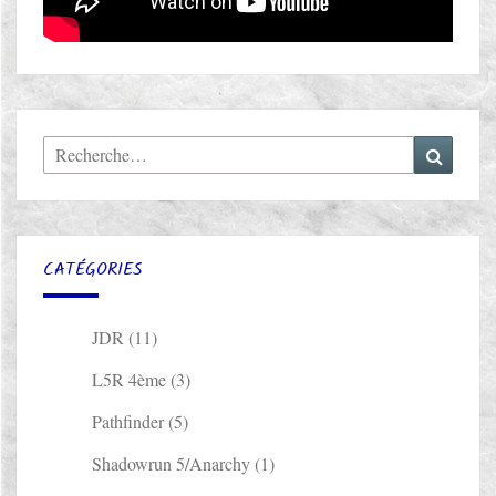
Rechercher :
Recher
CATÉGORIES
JDR
(11)
L5R 4ème
(3)
Pathfinder
(5)
Shadowrun 5/Anarchy
(1)