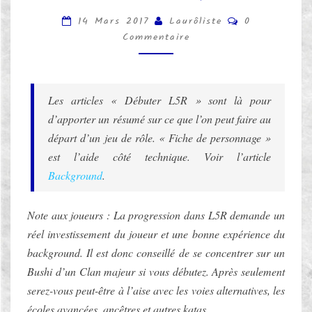
U
C
T
14 Mars 2017
Laurôliste
0
O
E
Commentaire
M
R
M
E
L
N
5
T
A
R
Les articles « Débuter L5R » sont là pour
I
F
R
d’apporter un résumé sur ce que l’on peut faire au
E
I
S
départ d’un jeu de rôle. « Fiche de personnage »
C
est l’aide côté technique. Voir l’article
H
E
Background
.
D
E
Note aux joueurs : La progression dans L5R demande un
P
réel investissement du joueur et une bonne expérience du
E
R
background. Il est donc conseillé de se concentrer sur un
S
Bushi d’un Clan majeur si vous débutez. Après seulement
O
serez-vous peut-être à l’aise avec les voies alternatives, les
N
écoles avancées, ancêtres et autres katas.
N