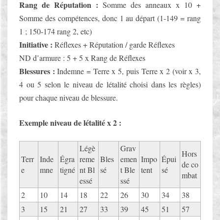
Rang de Réputation :
Somme des anneaux x 10 +
Somme des compétences, donc 1 au départ (1-149 = rang
1 ; 150-174 rang 2, etc)
Initiative :
Réflexes + Réputation / garde Réflexes
ND d’armure : 5 + 5 x Rang de Réflexes
Blessures :
Indemne = Terre x 5, puis Terre x 2 (voir x 3,
4 ou 5 selon le niveau de létalité choisi dans les règles)
pour chaque niveau de blessure.
Exemple niveau de létalité x 2 :
Légè
Grav
Hors
Terr
Inde
Égra
reme
Bles
emen
Impo
Épui
de co
e
mne
tigné
nt Bl
sé
t Ble
tent
sé
mbat
essé
ssé
2
10
14
18
22
26
30
34
38
3
15
21
27
33
39
45
51
57