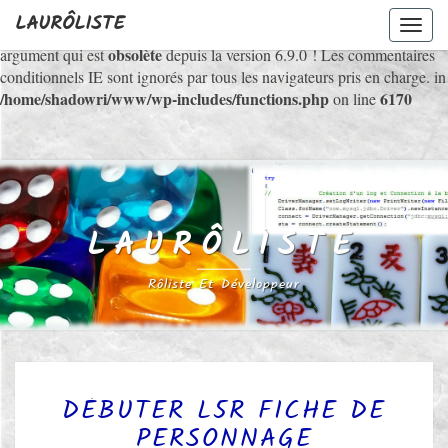
LAURÔLISTE
Toggl
Deprecated
: WP_Dependencies->add_data() est appelé avec un
navig
obsolète
argument qui est
depuis la version 6.9.0 ! Les commentaires
conditionnels IE sont ignorés par tous les navigateurs pris en charge. in
/home/shadowri/www/wp-includes/functions.php
6170
on line
LAURÔLISTE
Rôliste Et Développeur
D
DÉBUTER L5R FICHE DE
É
PERSONNAGE
B