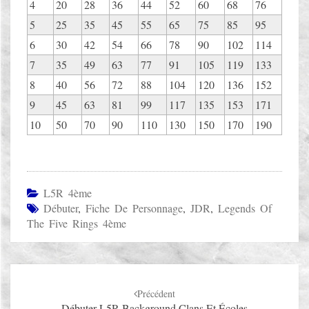
4
20
28
36
44
52
60
68
76
5
25
35
45
55
65
75
85
95
6
30
42
54
66
78
90
102
114
7
35
49
63
77
91
105
119
133
8
40
56
72
88
104
120
136
152
9
45
63
81
99
117
135
153
171
10
50
70
90
110
130
150
170
190
L5R 4ème
Débuter
,
Fiche De Personnage
,
JDR
,
Legends Of
The Five Rings 4ème
Navigation
Précédent
d'article
Débuter L5R Background Clans Et Écoles